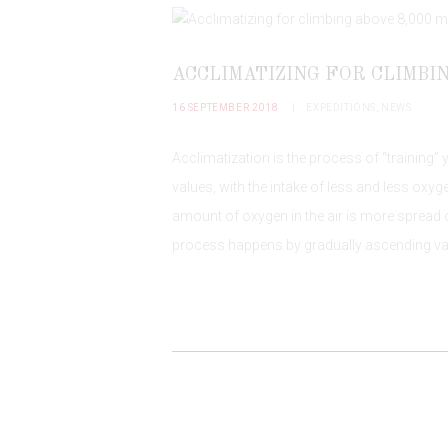
ACCLIMATIZING FOR CLIMBIN
16 SEPTEMBER 2018
EXPEDITIONS
,
NEWS
Acclimatization is the process of “training
values, with the intake of less and less oxyge
amount of oxygen in the air is more spread o
process happens by gradually ascending v