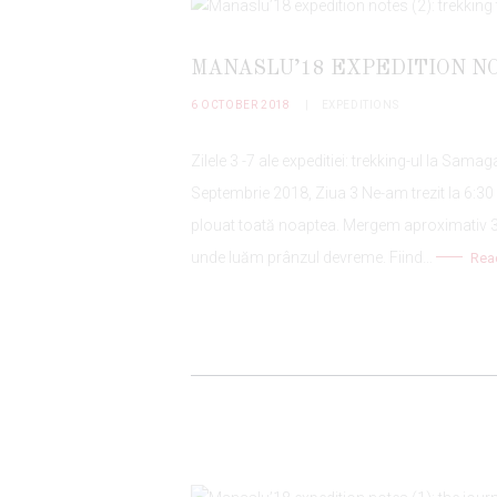
MANASLU’18 EXPEDITION NO
6 OCTOBER 2018
EXPEDITIONS
Zilele 3 -7 ale expeditiei: trekking-ul la Sama
Septembrie 2018, Ziua 3 Ne-am trezit la 6:30
plouat toată noaptea. Mergem aproximativ 3 
unde luăm prânzul devreme. Fiind…
Rea