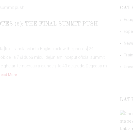
CAT
Equi
TES (6): THE FINAL SUMMIT PUSH
Expe
New
ala [text translated into English below the photos] 24
Trai
obicei la 7 și după micul dejun am inceput oficial summit
 ghetari temperatura ajunge și la 40 de grade. Degeaba m-
Unca
Read More
LAT