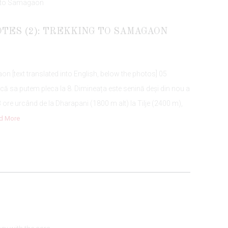
TES (2): TREKKING TO SAMAGAON
gaon [text translated into English, below the photos] 05
 că sa putem pleca la 8. Dimineața este senină deși din nou a
ore urcând de la Dharapani (1800 m alt) la Tilje (2400 m),
d More