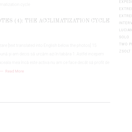
EXPEDI
EXTRE
EXTRE
TES (4): THE ACCLIMATIZATION CYCLE
INTER
LUCIA
SOLO
TWO P
tizare [text translated into English below the photos] 15
ZSOLT
nă și am decis să urcăm azi în tabăra 1. Astfel incepem
raceala mea încă este activa nu am ce face decât să profit de
Read More