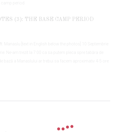
TES (3): THE BASE CAMP PERIOD
a Mt. Manaslu [text in English below the photos] 10 Septembrie
ie. Ne-am trezit la 7:00 ca sa putem pleca spre tabăra de
e bază a Manaslului ar trebui sa facem aproximativ 4-5 ore