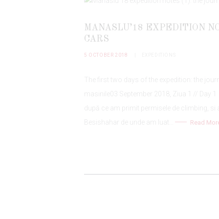
MANASLU’18 EXPEDITION NO
CARS
5 OCTOBER 2018
EXPEDITIONS
The first two days of the expedition: the jour
masinile03 September 2018, Ziua 1 // Day 1 
după ce am primit permisele de climbing, s
Besishahar de unde am luat…
Read Mor