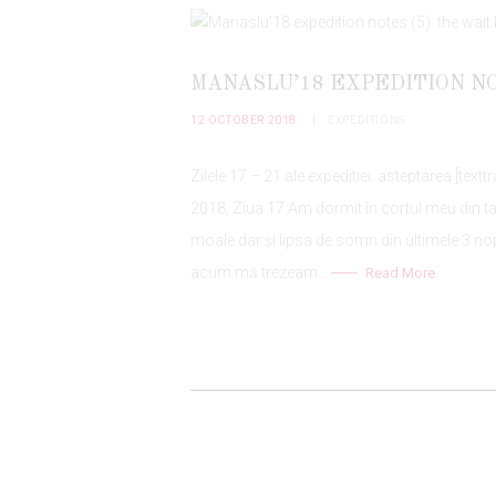
MANASLU’18 EXPEDITION NO
12 OCTOBER 2018
EXPEDITIONS
Zilele 17 – 21 ale expeditiei: asteptarea [tex
2018, Ziua 17 Am dormit în cortul meu din t
moale dar și lipsa de somn din ultimele 3 n
acum mă trezeam…
Read More