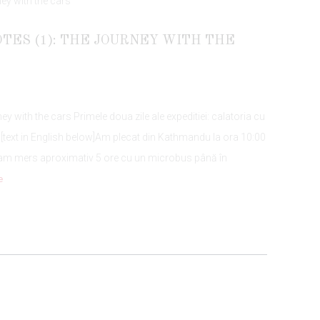
TES (1): THE JOURNEY WITH THE
ney with the cars Primele doua zile ale expeditiei: calatoria cu
[text in English below]Am plecat din Kathmandu la ora 10:00
i am mers aproximativ 5 ore cu un microbus până în
e