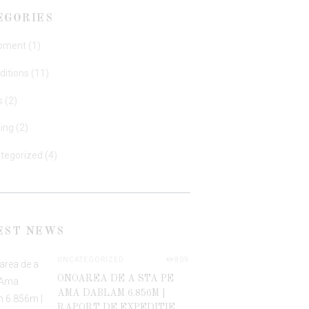
EGORIES
pment
(1)
ditions
(11)
s
(2)
ning
(2)
tegorized
(4)
EST NEWS
UNCATEGORIZED
809
ONOAREA DE A STA PE
AMA DABLAM 6.856M |
RAPORT DE EXPEDITIE