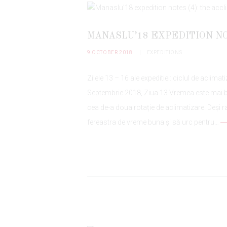
MANASLU’18 EXPEDITION NO
9 OCTOBER 2018
EXPEDITIONS
Zilele 13 – 16 ale expeditiei: ciclul de aclima
Septembrie 2018, Ziua 13 Vremea este mai bu
cea de-a doua rotație de aclimatizare. Deși 
fereastra de vreme buna și să urc pentru…