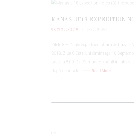
MANASLU’18 EXPEDITION NO
8 OCTOBER 2018
EXPEDITIONS
Zilele 8 – 12 ale expeditiei: tabara de baza 
2018, Ziua 8 Este luni dimineață 10 Septembr
bază la 8:00. Din Samagaon până în tabăra d
după supusele…
Read More