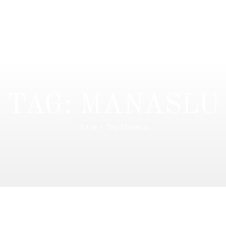
TAG: MANASLU
Home
Tag: Manaslu