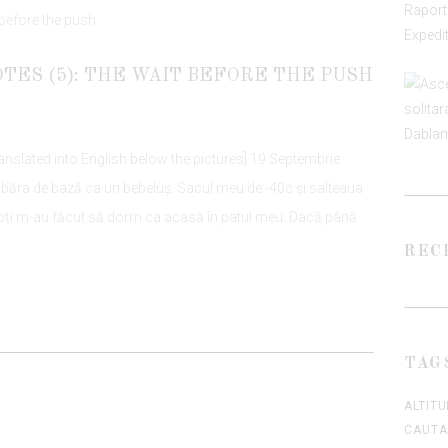
TES (5): THE WAIT BEFORE THE PUSH
ttranslated into English below the pictures] 19 Septembrie
abăra de bază ca un bebeluș. Sacul meu de -40c și salteaua
opți m-au făcut să dorm ca acasă în patul meu. Dacă până
REC
TAG
ALTIT
CAUTA