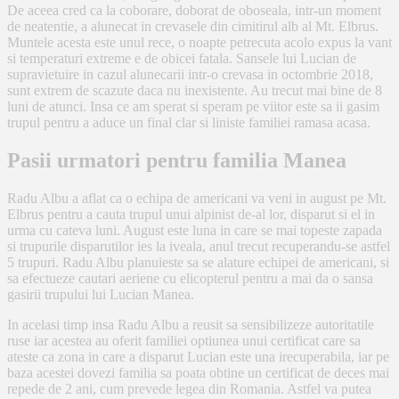
De aceea cred ca la coborare, doborat de oboseala, intr-un moment
de neatentie, a alunecat in crevasele din cimitirul alb al Mt. Elbrus.
Muntele acesta este unul rece, o noapte petrecuta acolo expus la vant
si temperaturi extreme e de obicei fatala. Sansele lui Lucian de
supravietuire in cazul alunecarii intr-o crevasa in octombrie 2018,
sunt extrem de scazute daca nu inexistente. Au trecut mai bine de 8
luni de atunci. Insa ce am sperat si speram pe viitor este sa ii gasim
trupul pentru a aduce un final clar si liniste familiei ramasa acasa.
Pasii urmatori pentru familia Manea
Radu Albu a aflat ca o echipa de americani va veni in august pe Mt.
Elbrus pentru a cauta trupul unui alpinist de-al lor, disparut si el in
urma cu cateva luni. August este luna in care se mai topeste zapada
si trupurile disparutilor ies la iveala, anul trecut recuperandu-se astfel
5 trupuri. Radu Albu planuieste sa se alature echipei de americani, si
sa efectueze cautari aeriene cu elicopterul pentru a mai da o sansa
gasirii trupului lui Lucian Manea.
In acelasi timp insa Radu Albu a reusit sa sensibilizeze autoritatile
ruse iar acestea au oferit familiei optiunea unui certificat care sa
ateste ca zona in care a disparut Lucian este una irecuperabila, iar pe
baza acestei dovezi familia sa poata obtine un certificat de deces mai
repede de 2 ani, cum prevede legea din Romania. Astfel va putea