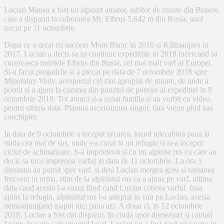
Lucian Manea a fost un alpinist amator, iubitor de munte din Brasov,
care a disparut la coborarea Mt. Elbrus 5,642 m din Rusia, anul
trecut pe 11 octombrie.
Dupa ce a urcat cu success Mont Blanc in 2016 si Kilimanjaro in
2017, Lucian a decis sa isi continue expeditiile in 2018 incercand sa
cucereasca muntele Elbrus din Rusia, cel mai inalt varf al Europei.
Si-a facut pregatirile si a plecat pe data de 7 octombrie 2018 spre
Mineralny Vody, aeroportul cel mai apropiat de munte, de unde a
pornit si a ajuns la cazarea din punctul de pornire al expeditiei in 8
octombrie 2018. Tot atunci si-a sunat familia si au vorbit cu video,
pentru ultima data. Planuia ascensiunea singur, fara vreun ghid sau
coechipier.
In data de 9 octombrie a inceput urcarea, luand telecabina pana la
statia cea mai de sus, unde s-a cazat la un refugiu si si-a inceput
ciclul de aclimatizare. S-a imprietenit si cu un alpinist rus cu care au
decis sa urce impreuna varful in data de 11 octombrie. La ora 1
diminata au pornit spre varf, si desi Lucian mergea greu si ramanea
frecvent in urma, stim de la alpinistul rus ca a ajuns pe varf, ultima
data cand acesta l-a vazut fiind cand Lucian cobora varful. Insa
ajuns la refugiu, alpinistul rus l-a asteptat in van pe Lucian, acesta
nemaiajungand inapoi nici pana azi. A doua zi, in 12 octombrie
2018, Lucian a fost dat disparut. In ciuda unor demersuri si cautari
facute de catre salvamontul local, Lucian nu a fost gasit nici pana in