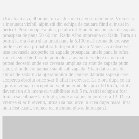
Urmatoarea zi, 30 iunie, nu a adus nici ea vesti mai bune. Vremea s-
a inrautatit vizibil, alpinistii din echipa de cautare fiind ei insisi in
pericol. Peste noapte a nins, pe alocuri fiind depus un strat de zapada
proaspata de pana 50-60 cm. Radu Albu impreuna cu Radu Turta au
pornit la ora 8 am si au urcat pana la 5,100 m, in zona de crevase
unde e cel mai probabil sa fi disparut Lucian Manea. Au observat
insa crevasele acoperite cu zapada proaspata, unele pana la refuz,
zona in sine fiind foarte periculoasa avand in vedere ca nu mai
puteai deosebi unde era crevasa umpluta cu strat de zapada putin
sigur, si unde era pamant stabil sub zapada. Si-au dat seama de
atunci de zadarnicia operatiunilor de cautare datorita zapezii care
acoperea absolut orice s-ar fi aflat in crevase. La o ora dupa ce au
ajuns in zona, a inceput un vant puternic de aprox 60 km/h, totul a
devenit un alb imens cu vizibilitate sub 5 m. Astfel echipa a fost
fortata sa coboare la refugiu, unde au ajuns in jur de ora 12. Daca
vremea si-ar fi revenit, urmau sa mai urce in acea dupa-masa, insa
nu a fost cazul, vremea rea mentinandu-se intreaga zi.