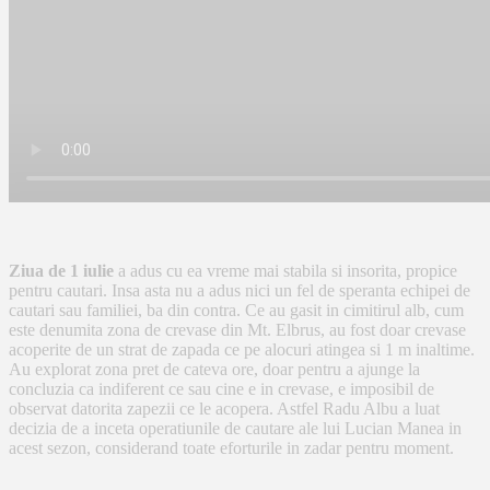
Ziua de 1 iulie
a adus cu ea vreme mai stabila si insorita, propice
pentru cautari. Insa asta nu a adus nici un fel de speranta echipei de
cautari sau familiei, ba din contra. Ce au gasit in cimitirul alb, cum
este denumita zona de crevase din Mt. Elbrus, au fost doar crevase
acoperite de un strat de zapada ce pe alocuri atingea si 1 m inaltime.
Au explorat zona pret de cateva ore, doar pentru a ajunge la
concluzia ca indiferent ce sau cine e in crevase, e imposibil de
observat datorita zapezii ce le acopera. Astfel Radu Albu a luat
decizia de a inceta operatiunile de cautare ale lui Lucian Manea in
acest sezon, considerand toate eforturile in zadar pentru moment.