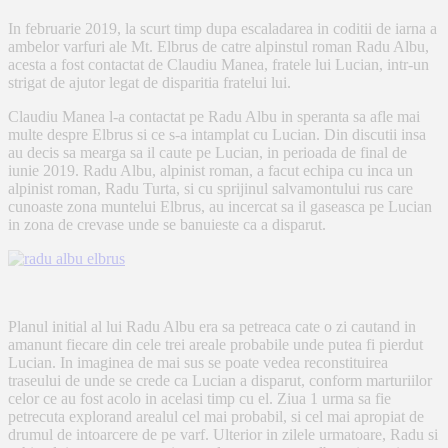
In februarie 2019, la scurt timp dupa escaladarea in coditii de iarna a
ambelor varfuri ale Mt. Elbrus de catre alpinstul roman Radu Albu,
acesta a fost contactat de Claudiu Manea, fratele lui Lucian, intr-un
strigat de ajutor legat de disparitia fratelui lui.
Claudiu Manea l-a contactat pe Radu Albu in speranta sa afle mai
multe despre Elbrus si ce s-a intamplat cu Lucian. Din discutii insa
au decis sa mearga sa il caute pe Lucian, in perioada de final de
iunie 2019. Radu Albu, alpinist roman, a facut echipa cu inca un
alpinist roman, Radu Turta, si cu sprijinul salvamontului rus care
cunoaste zona muntelui Elbrus, au incercat sa il gaseasca pe Lucian
in zona de crevase unde se banuieste ca a disparut.
Planul initial al lui Radu Albu era sa petreaca cate o zi cautand in
amanunt fiecare din cele trei areale probabile unde putea fi pierdut
Lucian. In imaginea de mai sus se poate vedea reconstituirea
traseului de unde se crede ca Lucian a disparut, conform marturiilor
celor ce au fost acolo in acelasi timp cu el. Ziua 1 urma sa fie
petrecuta explorand arealul cel mai probabil, si cel mai apropiat de
drumul de intoarcere de pe varf. Ulterior in zilele urmatoare, Radu si