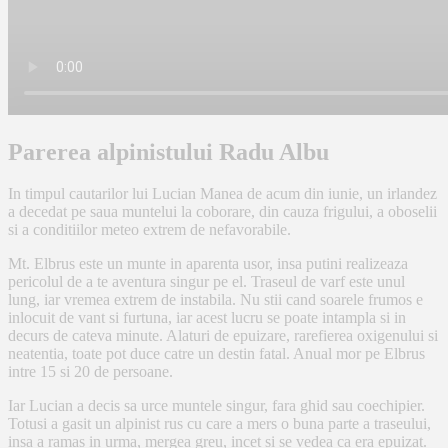
Parerea alpinistului Radu Albu
In timpul cautarilor lui Lucian Manea de acum din iunie, un irlandez
a decedat pe saua muntelui la coborare, din cauza frigului, a oboselii
si a conditiilor meteo extrem de nefavorabile.
Mt. Elbrus este un munte in aparenta usor, insa putini realizeaza
pericolul de a te aventura singur pe el. Traseul de varf este unul
lung, iar vremea extrem de instabila. Nu stii cand soarele frumos e
inlocuit de vant si furtuna, iar acest lucru se poate intampla si in
decurs de cateva minute. Alaturi de epuizare, rarefierea oxigenului si
neatentia, toate pot duce catre un destin fatal. Anual mor pe Elbrus
intre 15 si 20 de persoane.
Iar Lucian a decis sa urce muntele singur, fara ghid sau coechipier.
Totusi a gasit un alpinist rus cu care a mers o buna parte a traseului,
insa a ramas in urma, mergea greu, incet si se vedea ca era epuizat.