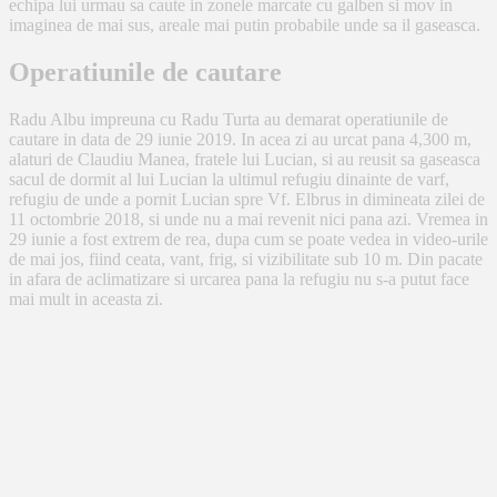
echipa lui urmau sa caute in zonele marcate cu galben si mov in
imaginea de mai sus, areale mai putin probabile unde sa il gaseasca.
Operatiunile de cautare
Radu Albu impreuna cu Radu Turta au demarat operatiunile de
cautare in data de 29 iunie 2019. In acea zi au urcat pana 4,300 m,
alaturi de Claudiu Manea, fratele lui Lucian, si au reusit sa gaseasca
sacul de dormit al lui Lucian la ultimul refugiu dinainte de varf,
refugiu de unde a pornit Lucian spre Vf. Elbrus in dimineata zilei de
11 octombrie 2018, si unde nu a mai revenit nici pana azi. Vremea in
29 iunie a fost extrem de rea, dupa cum se poate vedea in video-urile
de mai jos, fiind ceata, vant, frig, si vizibilitate sub 10 m. Din pacate
in afara de aclimatizare si urcarea pana la refugiu nu s-a putut face
mai mult in aceasta zi.