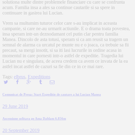
solutiona multe dintre problemele financiare cu care se confrunta
acum. Familia insa a ales sa continue cautarile si sa spere in
continuare in gasirea lui Lucian.
Vrem sa multumim tuturor celor care s-au implicat in aceasta
campanie, si care ne-au urmarit actiunile. E o drama toata povestea,
insa speram intr-un deznodamant cel putin clar pentru familia
Manea. Dincolo de asta totusi, speram si ca am reusit sa tragem un
semnal de alarma ca urcatul pe munte nu e o joaca, ca trebuie sa fii
precaut, sa mergi insotit, si sa iti lasi lucrurile in ordine acasa in
momentul in care pornesti intr-o astfel de expeditie. Tragedia lui
Lucian nu e singulara, de aceea credem ca avem ce invata de la ea
astfel incat astfel de cazuri sa fie din ce in ce mai rare.
Tags:
elbrus
,
Expeditions
Previous
Comunicat de Presa: Start Expeditie de cautare a lui Lucian Manea
post:
Post
29 June 2019
navigation
Next
Ascensiune solitara pe Ama Dablam 6.856m
post:
20 September 2019