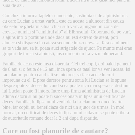
ziua de azi.
Concluzia in urma faptelor cunoscute, sustinuta si de alpinistul rus
cu care Lucian a urcat varful, este ca acesta a alunecat din cauza
oboselii pe ghetarul situat chiar sub varf, ajungand in zona de
crevase numita si “cimitirul alb” al Elbrusului. Coborand de pe varf,
a ajuns intr-o portiune unde daca nu esti extrem de atent, poti
aluneca si disparea in cateva secunde intr-o crevasa, fara ca nimeni
sa te vada sau sa iti poata auzi strigatele de ajutor. Pe munte mai erau
grupuri de turisti si alpinisti, insa nimeni nu l-a vazut alunecand.
Familia de acasa este insa disperata. Cei trei copii, doi baieti gemeni
de 8 ani si o fetita de 12 ani, inca spera ca tatal lor va veni acasa. Isi
fac planuri pentru cand tati se intoarce, sa faca acele lucruri
impreuna cu el. E prea dureros pentru sotia lui Lucian sa le spuna
despre ipoteza decesului cand si ea poate inca mai spera ca destinul
lui Lucian poate fi intors. Intre timp firma administrata de Lucian
aduna datorii si nu poate fi succesionata in lipsa unui certificat de
deces. Familia, in lipsa unui venit de la Lucian nu o duce foarte
bine, iar copiii nu beneficiaza de nici un ajutor de urmas. In mod
normal, un certificat de deces in lipsa unui cadavru se poate elibera
de autoritatile romane doar la 2 ani dupa disparitie.
Care au fost planurile de cautare?